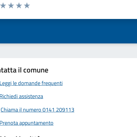
a da 1 a 5 stelle la pagina
ta 1 stelle su 5
Valuta 2 stelle su 5
Valuta 3 stelle su 5
Valuta 4 stelle su 5
Valuta 5 stelle su 5
tatta il comune
Leggi le domande frequenti
Richiedi assistenza
Chiama il numero 0141 209113
Prenota appuntamento