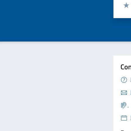
Valut
Valu
Con