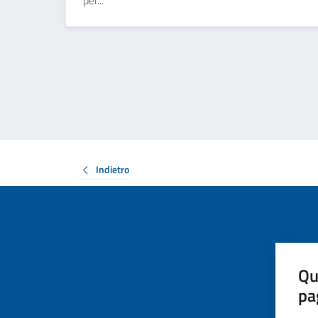
per...
Indietro
Qu
pa