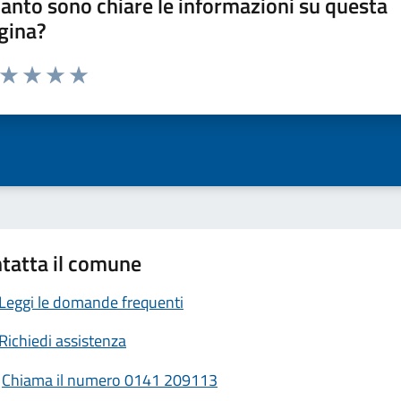
anto sono chiare le informazioni su questa
gina?
a da 1 a 5 stelle la pagina
ta 1 stelle su 5
Valuta 2 stelle su 5
Valuta 3 stelle su 5
Valuta 4 stelle su 5
Valuta 5 stelle su 5
tatta il comune
Leggi le domande frequenti
Richiedi assistenza
Chiama il numero 0141 209113