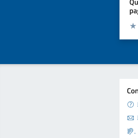
Qu
pa
Valut
Valu
Con