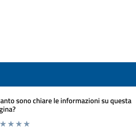
anto sono chiare le informazioni su questa
gina?
a da 1 a 5 stelle la pagina
ta 1 stelle su 5
Valuta 2 stelle su 5
Valuta 3 stelle su 5
Valuta 4 stelle su 5
Valuta 5 stelle su 5