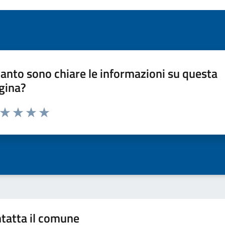
anto sono chiare le informazioni su questa
gina?
a da 1 a 5 stelle la pagina
ta 1 stelle su 5
Valuta 2 stelle su 5
Valuta 3 stelle su 5
Valuta 4 stelle su 5
Valuta 5 stelle su 5
tatta il comune