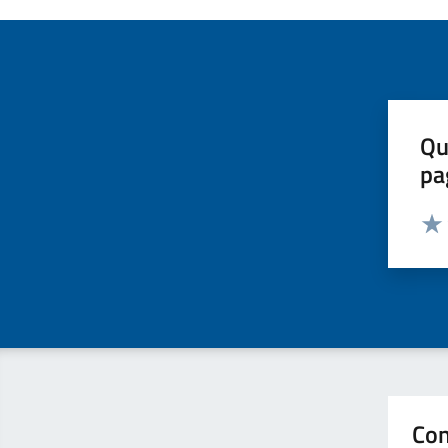
Qu
pa
Valut
Valu
Con