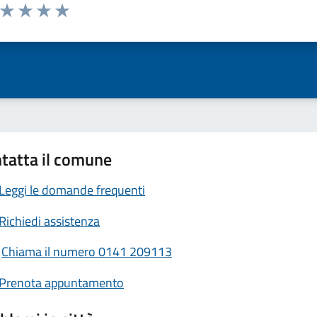
a da 1 a 5 stelle la pagina
ta 1 stelle su 5
Valuta 2 stelle su 5
Valuta 3 stelle su 5
Valuta 4 stelle su 5
Valuta 5 stelle su 5
tatta il comune
Leggi le domande frequenti
Richiedi assistenza
Chiama il numero 0141 209113
Prenota appuntamento