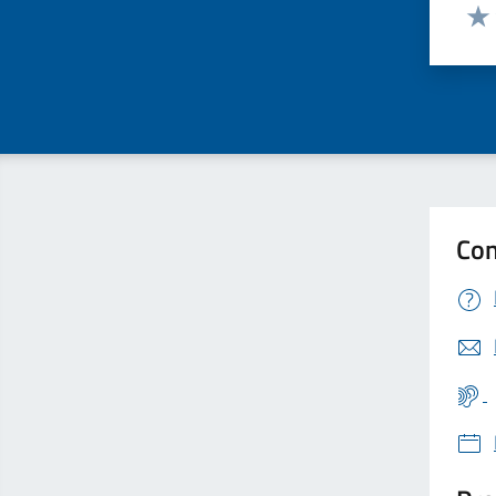
Valut
Valu
Con