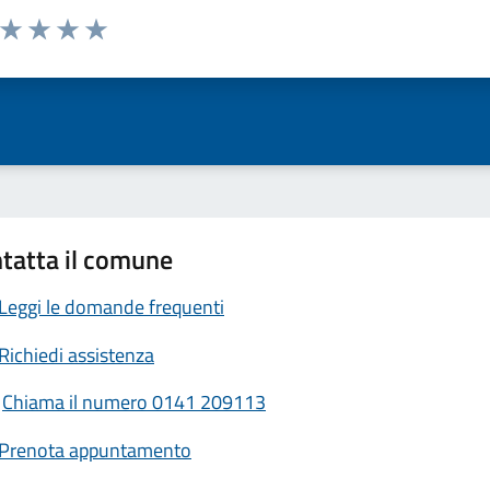
a da 1 a 5 stelle la pagina
ta 1 stelle su 5
Valuta 2 stelle su 5
Valuta 3 stelle su 5
Valuta 4 stelle su 5
Valuta 5 stelle su 5
tatta il comune
Leggi le domande frequenti
Richiedi assistenza
Chiama il numero 0141 209113
Prenota appuntamento