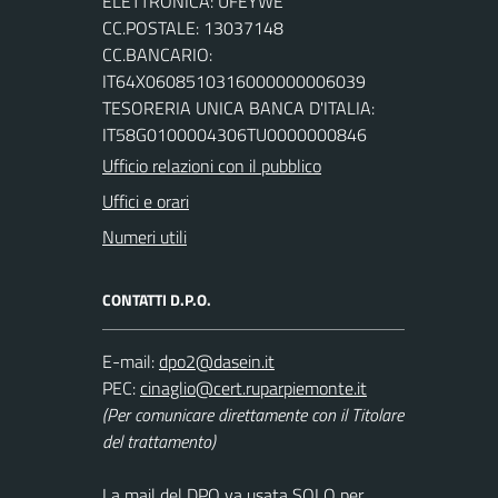
ELETTRONICA: UFEYWE
CC.POSTALE: 13037148
CC.BANCARIO:
IT64X0608510316000000006039
TESORERIA UNICA BANCA D'ITALIA:
IT58G0100004306TU0000000846
Ufficio relazioni con il pubblico
Uffici e orari
Numeri utili
CONTATTI D.P.O.
E-mail:
PEC:
(Per comunicare direttamente con il Titolare
del trattamento)
La mail del DPO va usata SOLO per