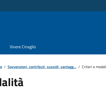
Vivere Cinaglio
te
/
Sovvenzioni, contributi, sussidi, vantagg...
/
Criteri e modal
dalità