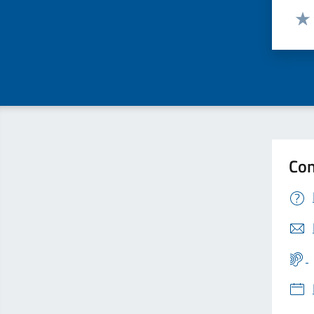
Valut
Valu
Con