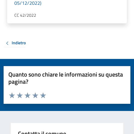
05/12/2022)
CC 42/2022
Indietro
Quanto sono chiare le informazioni su questa
pagina?
Valuta da 1 a 5 stelle la pagina
Valuta 1 stelle su 5
Valuta 2 stelle su 5
Valuta 3 stelle su 5
Valuta 4 stelle su 5
Valuta 5 stelle su 5
Contatta il comune