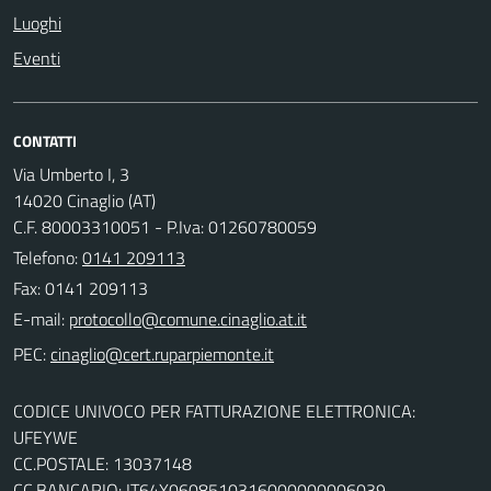
Luoghi
Eventi
CONTATTI
Via Umberto I, 3
14020 Cinaglio (AT)
C.F. 80003310051 - P.Iva: 01260780059
Telefono:
0141 209113
Fax: 0141 209113
E-mail:
PEC:
CODICE UNIVOCO PER FATTURAZIONE ELETTRONICA:
UFEYWE
CC.POSTALE: 13037148
CC.BANCARIO: IT64X0608510316000000006039