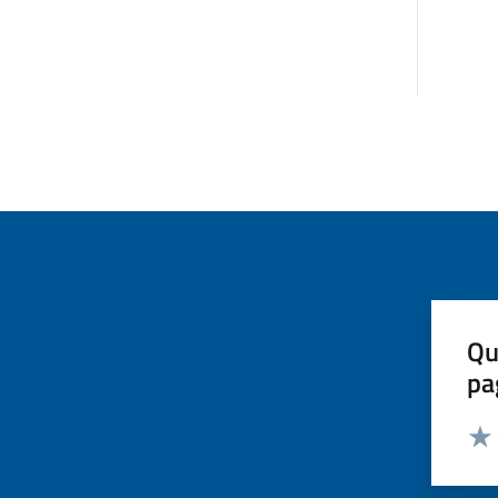
Qu
pa
Valut
Valu