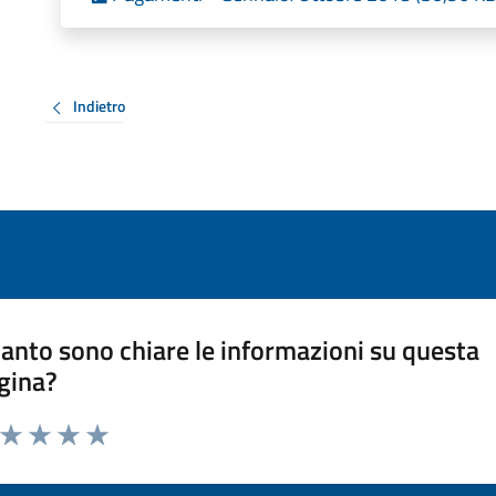
Indietro
anto sono chiare le informazioni su questa
gina?
a da 1 a 5 stelle la pagina
ta 1 stelle su 5
Valuta 2 stelle su 5
Valuta 3 stelle su 5
Valuta 4 stelle su 5
Valuta 5 stelle su 5