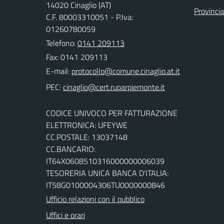
14020 Cinaglio (AT)
Provincia
C.F. 80003310051 - P.Iva:
01260780059
Telefono:
0141 209113
Fax: 0141 209113
E-mail:
PEC:
CODICE UNIVOCO PER FATTURAZIONE
ELETTRONICA: UFEYWE
CC.POSTALE: 13037148
CC.BANCARIO:
IT64X0608510316000000006039
TESORERIA UNICA BANCA D'ITALIA:
IT58G0100004306TU0000000846
Ufficio relazioni con il pubblico
Uffici e orari