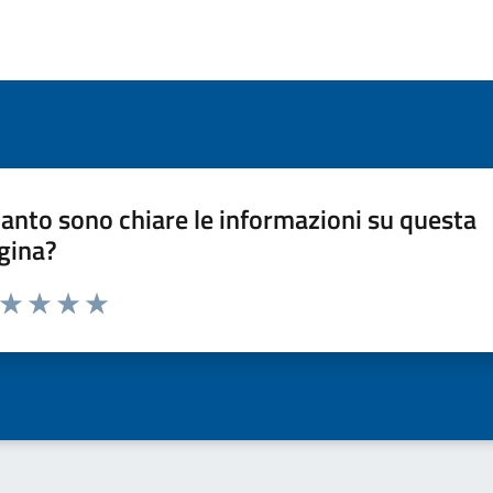
anto sono chiare le informazioni su questa
gina?
a da 1 a 5 stelle la pagina
ta 1 stelle su 5
Valuta 2 stelle su 5
Valuta 3 stelle su 5
Valuta 4 stelle su 5
Valuta 5 stelle su 5