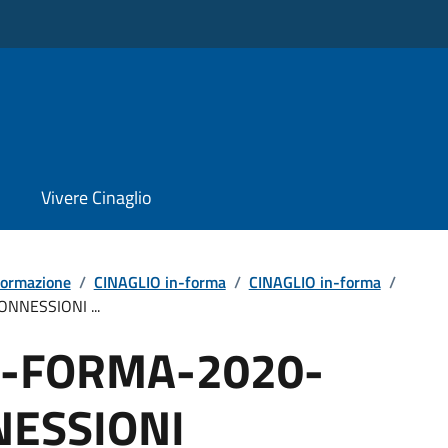
Vivere Cinaglio
formazione
/
CINAGLIO in-forma
/
CINAGLIO in-forma
/
NNESSIONI ...
N-FORMA-2020-
NESSIONI