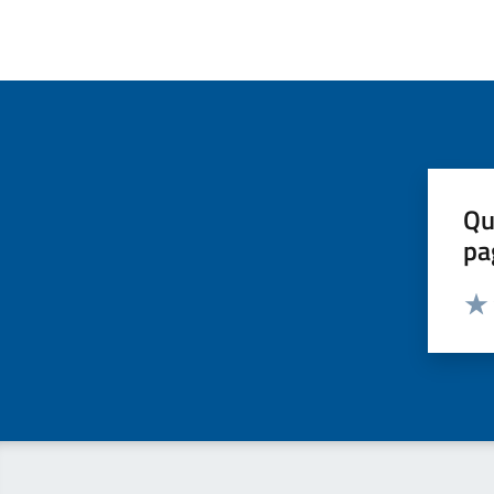
Qu
pa
Valut
Valu