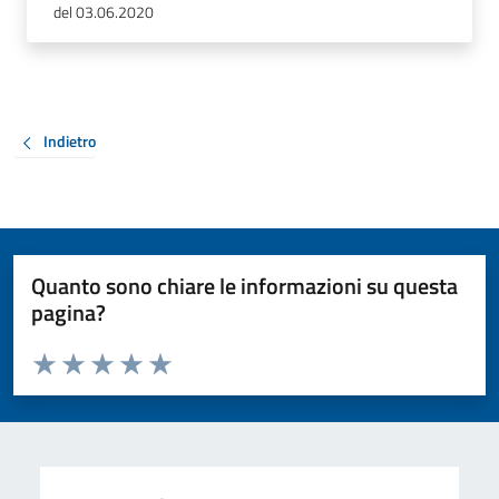
del 03.06.2020
Indietro
Quanto sono chiare le informazioni su questa
pagina?
Valuta da 1 a 5 stelle la pagina
Valuta 1 stelle su 5
Valuta 2 stelle su 5
Valuta 3 stelle su 5
Valuta 4 stelle su 5
Valuta 5 stelle su 5