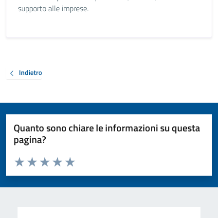
supporto alle imprese.
Indietro
Quanto sono chiare le informazioni su questa
pagina?
Valuta da 1 a 5 stelle la pagina
Valuta 1 stelle su 5
Valuta 2 stelle su 5
Valuta 3 stelle su 5
Valuta 4 stelle su 5
Valuta 5 stelle su 5