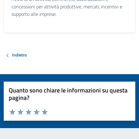
concessioni per attività produttive, mercati, incentivi e
supporto alle imprese.
Indietro
Quanto sono chiare le informazioni su questa
pagina?
Valuta da 1 a 5 stelle la pagina
Valuta 1 stelle su 5
Valuta 2 stelle su 5
Valuta 3 stelle su 5
Valuta 4 stelle su 5
Valuta 5 stelle su 5