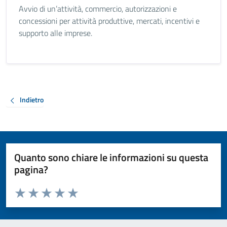
Avvio di un’attività, commercio, autorizzazioni e
concessioni per attività produttive, mercati, incentivi e
supporto alle imprese.
Indietro
Quanto sono chiare le informazioni su questa
pagina?
Valuta da 1 a 5 stelle la pagina
Valuta 1 stelle su 5
Valuta 2 stelle su 5
Valuta 3 stelle su 5
Valuta 4 stelle su 5
Valuta 5 stelle su 5