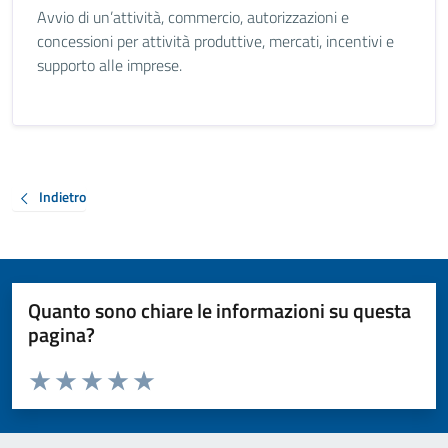
Avvio di un’attività, commercio, autorizzazioni e
concessioni per attività produttive, mercati, incentivi e
supporto alle imprese.
Indietro
Quanto sono chiare le informazioni su questa
pagina?
Valuta da 1 a 5 stelle la pagina
Valuta 1 stelle su 5
Valuta 2 stelle su 5
Valuta 3 stelle su 5
Valuta 4 stelle su 5
Valuta 5 stelle su 5