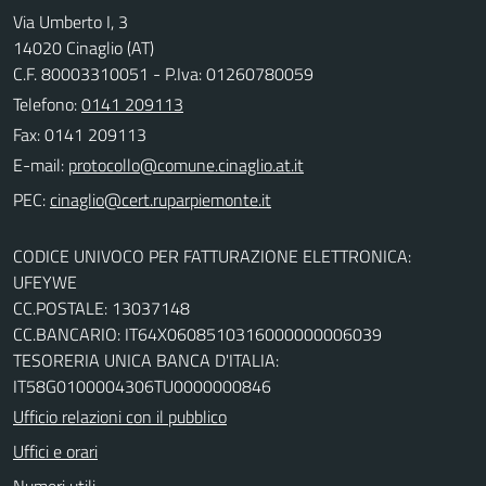
Via Umberto I, 3
14020 Cinaglio (AT)
C.F. 80003310051 - P.Iva: 01260780059
Telefono:
0141 209113
Fax: 0141 209113
E-mail:
PEC:
CODICE UNIVOCO PER FATTURAZIONE ELETTRONICA:
UFEYWE
CC.POSTALE: 13037148
CC.BANCARIO: IT64X0608510316000000006039
TESORERIA UNICA BANCA D'ITALIA:
IT58G0100004306TU0000000846
Ufficio relazioni con il pubblico
Uffici e orari
Numeri utili