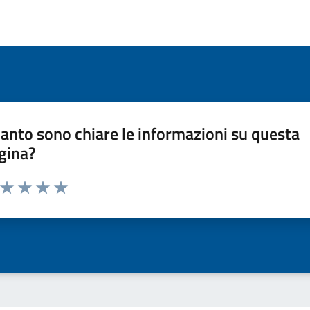
anto sono chiare le informazioni su questa
gina?
a da 1 a 5 stelle la pagina
ta 1 stelle su 5
Valuta 2 stelle su 5
Valuta 3 stelle su 5
Valuta 4 stelle su 5
Valuta 5 stelle su 5