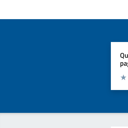
Qu
pa
Valut
Valu