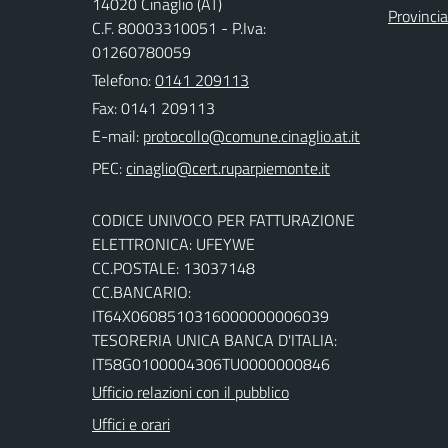
14020 Cinaglio (AT)
Provincia
C.F. 80003310051 - P.Iva:
01260780059
Telefono:
0141 209113
Fax: 0141 209113
E-mail:
PEC:
CODICE UNIVOCO PER FATTURAZIONE
ELETTRONICA: UFEYWE
CC.POSTALE: 13037148
CC.BANCARIO:
IT64X0608510316000000006039
TESORERIA UNICA BANCA D'ITALIA:
IT58G0100004306TU0000000846
Ufficio relazioni con il pubblico
Uffici e orari